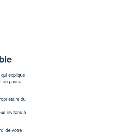
ble
qui explique
ot de passe,
opriétaire du
ous invitons à
ci de votre